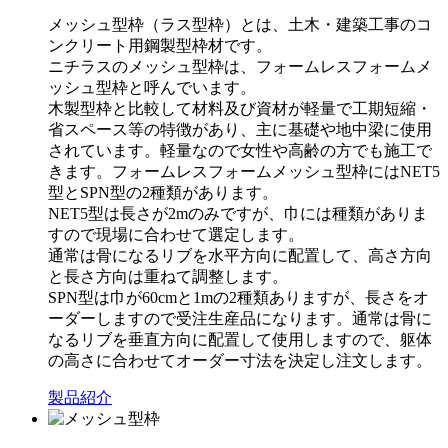
メッシュ型枠（ラス型枠）とは、土木・建築工事のコ
ンクリート用鋼製型枠材です。
ニチラスのメッシュ型枠は、フォームレスフォームメ
ッシュ型枠と呼んでいます。
木製型枠と比較して材料及び資材が軽量で工期短縮・
省スペース等の特徴があり、主に基礎や地中梁に使用
されています。軽量なので女性や高齢の方でも施工で
きます。フォームレスフォームメッシュ型枠にはNET5
型とSPN型の2種類があります。
NET5型は長さが2mのみですが、巾には種類がありま
すので現場に合わせて選定します。
通常は骨になるリブを水平方向に配置して、高さ方向
と長さ方向は重ねて調整します。
SPN型は巾が60cmと1mの2種類ありますが、長さをオ
ーダーしますので受注生産品になります。通常は骨に
なるリブを垂直方向に配置して使用しますので、躯体
の高さに合わせてオーダー寸法を決定し注文します。
製品紹介