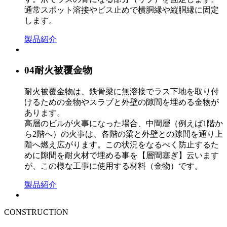
通常スポット溶接やビス止めで横胴縁や縦胴縁に固定
します。
製品紹介
04
耐火被覆金物
耐火被覆金物は、鉄骨梁に無溶接でラス下地を取り付
けるための金物やスラブと外壁の隙間を埋める金物が
あります。
高層のビルが火事になった場合、中間層（例えば1階か
ら2階へ）の火事は、各階の梁と外壁との隙間を通り上
階へ燃え広がります。この状況をなるべく防止するた
めに隙間を耐火材で埋める事を【層間塞ぎ】云います
が、この様な工事に使用する材料（金物）です。
製品紹介
CONSTRUCTION