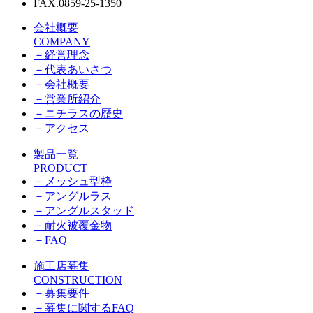
FAX.0859-25-1350
会社概要
COMPANY
－
経営理念
－
代表あいさつ
－
会社概要
－
営業所紹介
－
ニチラスの歴史
－
アクセス
製品一覧
PRODUCT
－
メッシュ型枠
－
アングルラス
－
アングルスタッド
－
耐火被覆金物
－
FAQ
施工店募集
CONSTRUCTION
－
募集要件
－
募集に関するFAQ