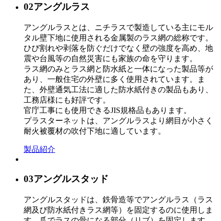
02
アングルラス
アングルラスとは、ニチラスで製造している主にモル
タル壁下地に使用される金属製のラス網の総称です。
ひび割れや剥落を防ぐだけでなく壁の強度を高め、地
震や台風等の自然災害にも家族の命を守ります。
ラス網のみとラス網と防水紙と一体になった製品等が
あり、一般住宅の外壁に多く使用されています。ま
た、外壁通気工法に適した防水紙付きの製品もあり、
工務店様にも好評です。
官庁工事にも使用できるJIS規格品もあります。
プラスターネットは、アングルラスより網目が小さく
耐火被覆材の吹付下地に適しています。
製品紹介
03
アングルスタッド
アングルスタッドは、鉄骨造等でアングルラス（ラス
網及び防水紙付きラス網等）を固定するのに使用しま
す。爪でラスの骨になる部分（リブ）を固定します。