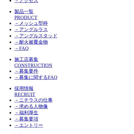
－
アクセス
製品一覧
PRODUCT
－
メッシュ型枠
－
アングルラス
－
アングルスタッド
－
耐火被覆金物
－
FAQ
施工店募集
CONSTRUCTION
－
募集要件
－
募集に関するFAQ
採用情報
RECRUIT
－
ニチラスの仕事
－
求める人物像
－
福利厚生
－
募集要項
－
エントリー