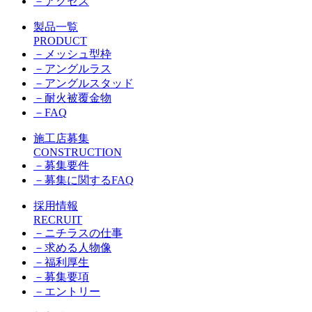
－
アクセス
製品一覧
PRODUCT
－
メッシュ型枠
－
アングルラス
－
アングルスタッド
－
耐火被覆金物
－
FAQ
施工店募集
CONSTRUCTION
－
募集要件
－
募集に関するFAQ
採用情報
RECRUIT
－
ニチラスの仕事
－
求める人物像
－
福利厚生
－
募集要項
－
エントリー