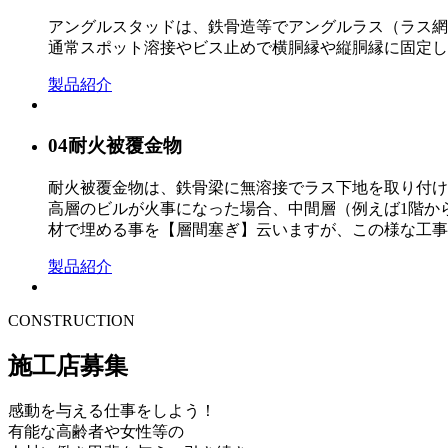
アングルスタッドは、鉄骨造等でアングルラス（ラス網
通常スポット溶接やビス止めで横胴縁や縦胴縁に固定し
製品紹介
04
耐火被覆金物
耐火被覆金物は、鉄骨梁に無溶接でラス下地を取り付け
高層のビルが火事になった場合、中間層（例えば1階か
材で埋める事を【層間塞ぎ】云いますが、この様な工事
製品紹介
CONSTRUCTION
施工店募集
感動を与える仕事をしよう！
有能な高齢者や女性等の