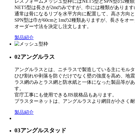
レスフォームメッシュ型枠にはNET5型とSPN型の2種
NET5型は長さが2mのみですが、巾には種類がありま
通常は骨になるリブを水平方向に配置して、高さ方向と
SPN型は巾が60cmと1mの2種類ありますが、長さ
オーダー寸法を決定し注文します。
製品紹介
02
アングルラス
アングルラスとは、ニチラスで製造している主にモルタ
ひび割れや剥落を防ぐだけでなく壁の強度を高め、地震
ラス網のみとラス網と防水紙と一体になった製品等があ
す。
官庁工事にも使用できるJIS規格品もあります。
プラスターネットは、アングルラスより網目が小さく耐
製品紹介
03
アングルスタッド