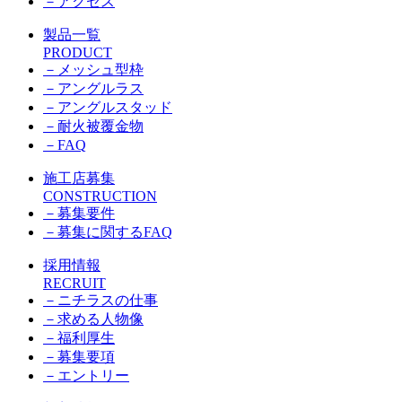
－
アクセス
製品一覧
PRODUCT
－
メッシュ型枠
－
アングルラス
－
アングルスタッド
－
耐火被覆金物
－
FAQ
施工店募集
CONSTRUCTION
－
募集要件
－
募集に関するFAQ
採用情報
RECRUIT
－
ニチラスの仕事
－
求める人物像
－
福利厚生
－
募集要項
－
エントリー