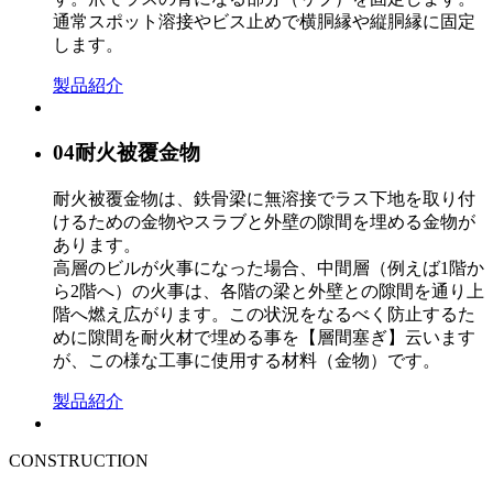
通常スポット溶接やビス止めで横胴縁や縦胴縁に固定
します。
製品紹介
04
耐火被覆金物
耐火被覆金物は、鉄骨梁に無溶接でラス下地を取り付
けるための金物やスラブと外壁の隙間を埋める金物が
あります。
高層のビルが火事になった場合、中間層（例えば1階か
ら2階へ）の火事は、各階の梁と外壁との隙間を通り上
階へ燃え広がります。この状況をなるべく防止するた
めに隙間を耐火材で埋める事を【層間塞ぎ】云います
が、この様な工事に使用する材料（金物）です。
製品紹介
CONSTRUCTION