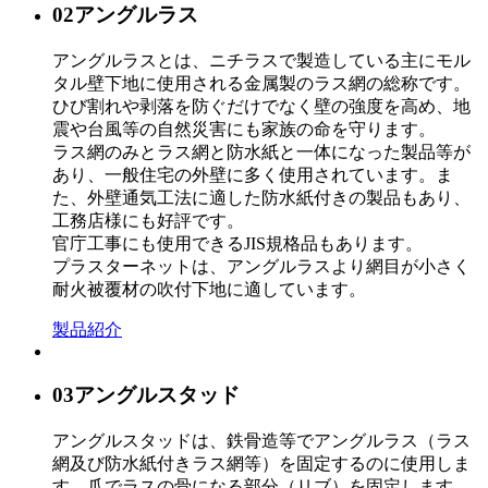
02
アングルラス
アングルラスとは、ニチラスで製造している主にモル
タル壁下地に使用される金属製のラス網の総称です。
ひび割れや剥落を防ぐだけでなく壁の強度を高め、地
震や台風等の自然災害にも家族の命を守ります。
ラス網のみとラス網と防水紙と一体になった製品等が
あり、一般住宅の外壁に多く使用されています。ま
た、外壁通気工法に適した防水紙付きの製品もあり、
工務店様にも好評です。
官庁工事にも使用できるJIS規格品もあります。
プラスターネットは、アングルラスより網目が小さく
耐火被覆材の吹付下地に適しています。
製品紹介
03
アングルスタッド
アングルスタッドは、鉄骨造等でアングルラス（ラス
網及び防水紙付きラス網等）を固定するのに使用しま
す。爪でラスの骨になる部分（リブ）を固定します。