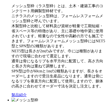
メッシュ型枠（ラス型枠）とは、土木・建築工事のコ
ンクリート用鋼製型枠材です。
ニチラスのメッシュ型枠は、フォームレスフォームメ
ッシュ型枠と呼んでいます。
木製型枠と比較して材料及び資材が軽量で工期短縮・
省スペース等の特徴があり、主に基礎や地中梁に使用
されています。軽量なので女性や高齢の方でも施工で
きます。フォームレスフォームメッシュ型枠にはNET5
型とSPN型の2種類があります。
NET5型は長さが2mのみですが、巾には種類がありま
すので現場に合わせて選定します。
通常は骨になるリブを水平方向に配置して、高さ方向
と長さ方向は重ねて調整します。
SPN型は巾が60cmと1mの2種類ありますが、長さをオ
ーダーしますので受注生産品になります。通常は骨に
なるリブを垂直方向に配置して使用しますので、躯体
の高さに合わせてオーダー寸法を決定し注文します。
製品紹介