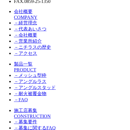
FAX.0859-25-1350
会社概要
COMPANY
－
経営理念
－
代表あいさつ
－
会社概要
－
営業所紹介
－
ニチラスの歴史
－
アクセス
製品一覧
PRODUCT
－
メッシュ型枠
－
アングルラス
－
アングルスタッド
－
耐火被覆金物
－
FAQ
施工店募集
CONSTRUCTION
－
募集要件
－
募集に関するFAQ