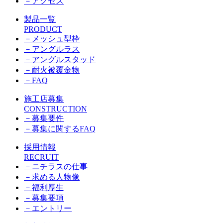
－
アクセス
製品一覧
PRODUCT
－
メッシュ型枠
－
アングルラス
－
アングルスタッド
－
耐火被覆金物
－
FAQ
施工店募集
CONSTRUCTION
－
募集要件
－
募集に関するFAQ
採用情報
RECRUIT
－
ニチラスの仕事
－
求める人物像
－
福利厚生
－
募集要項
－
エントリー