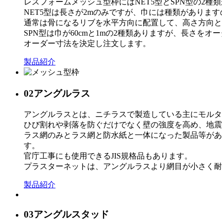
レスフォームメッシュ型枠にはNET5型とSPN型の2種
NET5型は長さが2mのみですが、巾には種類がありま
通常は骨になるリブを水平方向に配置して、高さ方向と
SPN型は巾が60cmと1mの2種類ありますが、長さ
オーダー寸法を決定し注文します。
製品紹介
02
アングルラス
アングルラスとは、ニチラスで製造している主にモルタ
ひび割れや剥落を防ぐだけでなく壁の強度を高め、地震
ラス網のみとラス網と防水紙と一体になった製品等があ
す。
官庁工事にも使用できるJIS規格品もあります。
プラスターネットは、アングルラスより網目が小さく耐
製品紹介
03
アングルスタッド