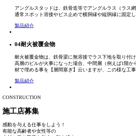
アングルスタッドは、鉄骨造等でアングルラス（ラス網
通常スポット溶接やビス止めで横胴縁や縦胴縁に固定し
製品紹介
04
耐火被覆金物
耐火被覆金物は、鉄骨梁に無溶接でラス下地を取り付け
高層のビルが火事になった場合、中間層（例えば1階か
材で埋める事を【層間塞ぎ】云いますが、この様な工事
製品紹介
CONSTRUCTION
施工店募集
感動を与える仕事をしよう！
有能な高齢者や女性等の