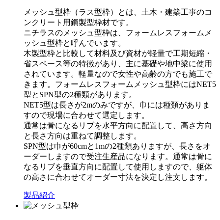
メッシュ型枠（ラス型枠）とは、土木・建築工事のコ
ンクリート用鋼製型枠材です。
ニチラスのメッシュ型枠は、フォームレスフォームメ
ッシュ型枠と呼んでいます。
木製型枠と比較して材料及び資材が軽量で工期短縮・
省スペース等の特徴があり、主に基礎や地中梁に使用
されています。軽量なので女性や高齢の方でも施工で
きます。フォームレスフォームメッシュ型枠にはNET5
型とSPN型の2種類があります。
NET5型は長さが2mのみですが、巾には種類がありま
すので現場に合わせて選定します。
通常は骨になるリブを水平方向に配置して、高さ方向
と長さ方向は重ねて調整します。
SPN型は巾が60cmと1mの2種類ありますが、長さをオ
ーダーしますので受注生産品になります。通常は骨に
なるリブを垂直方向に配置して使用しますので、躯体
の高さに合わせてオーダー寸法を決定し注文します。
製品紹介