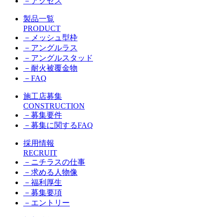
－
アクセス
製品一覧
PRODUCT
－
メッシュ型枠
－
アングルラス
－
アングルスタッド
－
耐火被覆金物
－
FAQ
施工店募集
CONSTRUCTION
－
募集要件
－
募集に関するFAQ
採用情報
RECRUIT
－
ニチラスの仕事
－
求める人物像
－
福利厚生
－
募集要項
－
エントリー