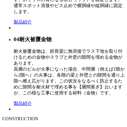
通常スポット溶接やビス止めで横胴縁や縦胴縁に固定
します。
製品紹介
04
耐火被覆金物
耐火被覆金物は、鉄骨梁に無溶接でラス下地を取り付
けるための金物やスラブと外壁の隙間を埋める金物が
あります。
高層のビルが火事になった場合、中間層（例えば1階か
ら2階へ）の火事は、各階の梁と外壁との隙間を通り上
階へ燃え広がります。この状況をなるべく防止するた
めに隙間を耐火材で埋める事を【層間塞ぎ】云います
が、この様な工事に使用する材料（金物）です。
製品紹介
CONSTRUCTION