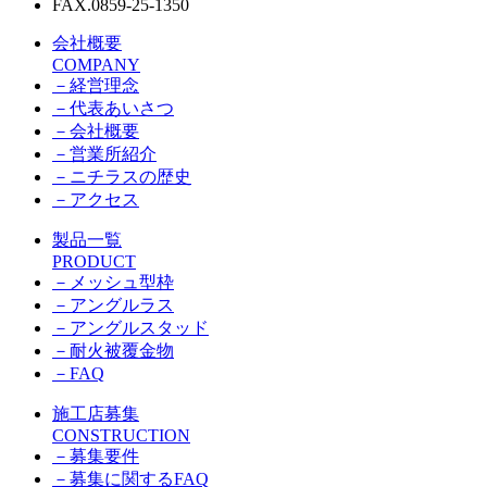
FAX.0859-25-1350
会社概要
COMPANY
－
経営理念
－
代表あいさつ
－
会社概要
－
営業所紹介
－
ニチラスの歴史
－
アクセス
製品一覧
PRODUCT
－
メッシュ型枠
－
アングルラス
－
アングルスタッド
－
耐火被覆金物
－
FAQ
施工店募集
CONSTRUCTION
－
募集要件
－
募集に関するFAQ