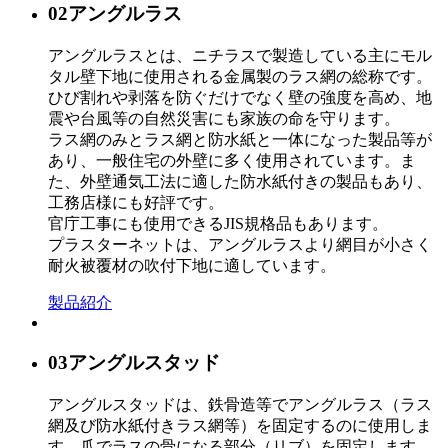
02
アングルラス
アングルラスとは、ニチラスで製造している主にモル
タル壁下地に使用される金属製のラス網の総称です。
ひび割れや剥落を防ぐだけでなく壁の強度を高め、地
震や台風等の自然災害にも家族の命を守ります。
ラス網のみとラス網と防水紙と一体になった製品等が
あり、一般住宅の外壁に多く使用されています。ま
た、外壁通気工法に適した防水紙付きの製品もあり、
工務店様にも好評です。
官庁工事にも使用できるJIS規格品もあります。
プラスターネットは、アングルラスより網目が小さく
耐火被覆材の吹付下地に適しています。
製品紹介
03
アングルスタッド
アングルスタッドは、鉄骨造等でアングルラス（ラス
網及び防水紙付きラス網等）を固定するのに使用しま
す。爪でラスの骨になる部分（リブ）を固定します。